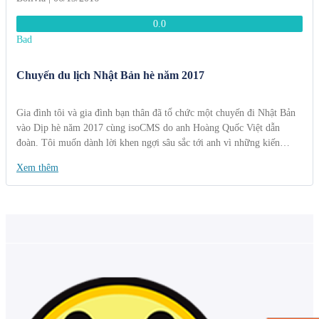
0.0
Bad
Chuyến du lịch Nhật Bản hè năm 2017
Gia đình tôi và gia đình bạn thân đã tổ chức một chuyến đi Nhật Bản
vào Dịp hè năm 2017 cùng isoCMS do anh Hoàng Quốc Việt dẫn
đoàn. Tôi muốn dành lời khen ngợi sâu sắc tới anh vì những kiến
thức, kinh nghiệm anh chia sẻ, giúp chúng tôi hiểu rõ hơn về văn hóa,
Xem thêm
phong tục, đất nước và con người Nhật Bản. Ngoài ra, chúng tôi cảm
thấy rất hài lòng về sự tận tình và nhiệt huyết của bạn HDV bên công
ty đối tác của isoCMS ở Nhật Bản. Cảm ơn công ty đã đem đến cho
chúng tôi chuyến đi ý nghĩa và tuyệt vời dịp hè vừa qua.