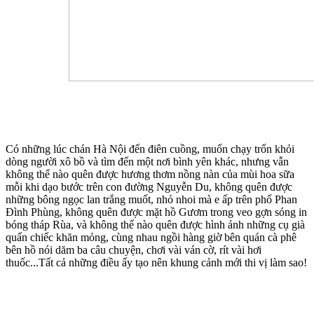
Có những lúc chán Hà Nội đến điên cuồng, muốn chạy trốn khỏi
dòng người xô bồ và tìm đến một nơi bình yên khác, nhưng vẫn
không thể nào quên được hương thơm nồng nàn của mùi hoa sữa
mỗi khi dạo bước trên con đường Nguyễn Du, không quên được
những bông ngọc lan trắng muốt, nhỏ nhoi mà e ấp trên phố Phan
Đình Phùng, không quên được mặt hồ Gươm trong veo gợn sóng in
bóng tháp Rùa, và không thể nào quên được hình ảnh những cụ già
quấn chiếc khăn mỏng, cùng nhau ngồi hàng giờ bên quán cà phê
bên hồ nói dăm ba câu chuyện, chơi vài ván cờ, rít vài hơi
thuốc...Tất cả những điều ấy tạo nên khung cảnh mới thi vị làm sao!