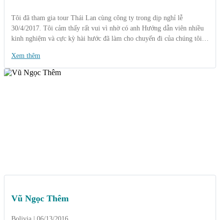
Tôi đã tham gia tour Thái Lan cùng công ty trong dịp nghỉ lễ
30/4/2017. Tôi cảm thấy rất vui vì nhờ có anh Hướng dẫn viên nhiều
kinh nghiệm và cực kỳ hài hước đã làm cho chuyến đi của chúng tôi
không hề nhàm chán, đặc biệt chúng tôi có nhiều hiểu biết hơn về xứ
Xem thêm
sở Chùa vàng Thái Lan.
Vũ Ngọc Thêm
Bolivia | 06/13/2016