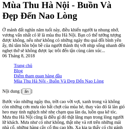
Mùa Thu Hà Nội - Buồn Và
Đẹp Đến Nao Lòng
Ở mảnh đất nghìn năm tuổi này, điều khiến người ta nhung nhớ,
vương vấn nhất có lẽ là mùa thu Hà Nội. Bạn có thể tưởng tượng
được không, nếu như không có những ngày thu quá đỗi bình yên
ấy, thì tâm hồn bộn bề của người thành thị với nhịp sống nhanh đến
nghẹt thở sẽ không được lạc trôi đến tận cùng cảm xúc...
06 Tháng 8, 2018
Trang chủ
Blog
Điểm tham quan hàng đầu
Mùa Thu Hà Nội - Buồn Và Đẹp Đến Nao Lòng
Nội dung [
]
ẩn
Bước vào những ngày thu, trời cao vời vợi, xanh trong và không
còn những cơn mưa rào bất chợt của mùa hè, thay vào đó là làn gió
heo may tinh nghịch nhè nhẹ chạm qua làn da, luồn qua kẽ tóc.
Mưa thu Hà Nội cũng là điều gì đó thật lãng mạn trong lòng người
lữ khách. Mưa như có như không, thật nhẹ và rơi trên những mái
nhà cổ, những hàng cây cổ thụ cao lớn. Xa kia ta thấy có chị gánh