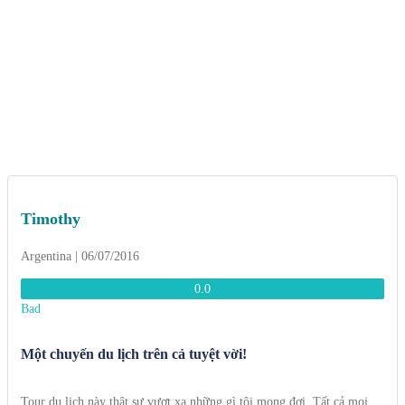
Timothy
Argentina | 06/07/2016
0.0
Bad
Một chuyến du lịch trên cả tuyệt vời!
Tour du lịch này thật sự vượt xa những gì tôi mong đợi. Tất cả mọi