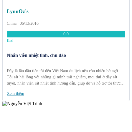
LynnOz's
China | 06/13/2016
0.0
Bad
Nhân viên nhiệt tình, chu đáo
Đây là lần đầu tiên tôi đến Việt Nam du lịch nên còn nhiều bỡ ngỡ.
Tôi rất hài lòng với những gì mình trải nghiệm, mọi thứ ở đây rất
tuyệt, nhân viên rất nhiệt tình hướng dẫn, giúp đỡ và hỗ trợ tôi thực
hiện các thủ tục. Hè năm nay tôi có dự định rủ bạn bè sang thăm Việt
Xem thêm
nam một lần nữa và chắc chắn chúng tôi sẽ sử dụng dịch vụ của các
bạn. Cảm ơn các bạn rất nhiều.