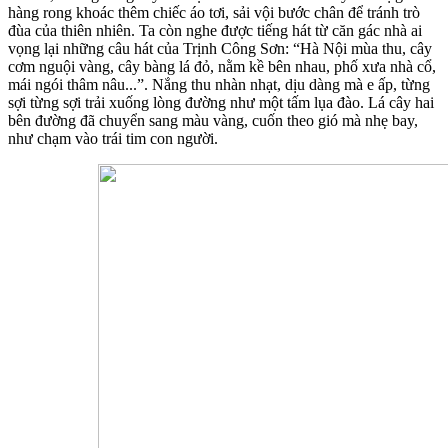
hàng rong khoác thêm chiếc áo tơi, sải vội bước chân để tránh trò
đùa của thiên nhiên. Ta còn nghe được tiếng hát từ căn gác nhà ai
vọng lại những câu hát của Trịnh Công Sơn: “Hà Nội mùa thu, cây
cơm nguội vàng, cây bàng lá đỏ, nằm kề bên nhau, phố xưa nhà cổ,
mái ngói thâm nâu...”. Nắng thu nhàn nhạt, dịu dàng mà e ấp, từng
sợi từng sợi trải xuống lòng đường như một tấm lụa đào. Lá cây hai
bên đường đã chuyển sang màu vàng, cuốn theo gió mà nhẹ bay,
như chạm vào trái tim con người.